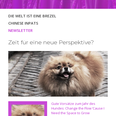
Navigation
DIE WELT IST EINE BREZEL
überspringen
CHINESE INPATS
NEWSLETTER
Zeit für eine neue Perspektive?
Gute Vorsätze zum Jahr des
Hundes: Change the Flow ‘Cause I
Need the Space to Grow