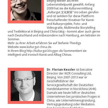
Beijing wieder als ihren
Lebensmittelpunkt gewählt. Anfang
2009 hat sie die Kulturvermittlung
„Kulturgut 文化财富“ ins Leben gerufen
und ist seitdem für diese Plattform
freischaffender Kreativer für Kunst-
und Kulturprojekte, Foto- und
Videografie, Multimedia Storytelling
und Textlektorat in Beijing und China tätig – kommt aber auch gerne
nach Deutschland und insbesondere nach Hamburg, am liebsten im
Sommer.
Mehr zu ihrer Arbeit erfahren Sie auf Stefanie Thiedigs
Website
www.kulturgut-china.de
.
In ihrem Blog
http://kulturgut.blogger.de/
kommentiert sie
intelligent und ironisch Kunst und Alltag Chinas.
Dr. Florian Kessler
ist Executive
Director der WZR Consulting Ltd,
Beijing. Von 2007-2013 war er
Geschäftsführer der
Servicegesellschaft der Deutschen
Handelskammer in Nordchina (AHK).
Damals wie heute hilft er deutschen
Unternehmen bei juristischen Fragen in
China, wie Unternehmensgründung,
Vertragsgestaltung oder Mediation.